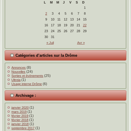
L
M
M
J
V
S
D
1
2
3
4
5
6
7
8
9
10
11
12
13
14
15
16
17
18
19
20
21
22
23
24
25
26
27
28
29
30
31
« Juil
Avr »
Catégories d’articles sur la Drôme
(8)
Annonces
(24)
Nouvelles
(25)
Sorties et évènements
(1)
Ultreia
(6)
Usage interne Drôme
Archivage :
(1)
janvier 2020
(1)
mars 2019
(1)
février 2019
(1)
février 2018
(1)
janvier 2018
(1)
septembre 2017